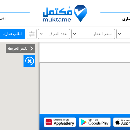
عقاري
التص
سعر العقار
عدد الغرف
اطلب عقارك
تكبير الخريطة