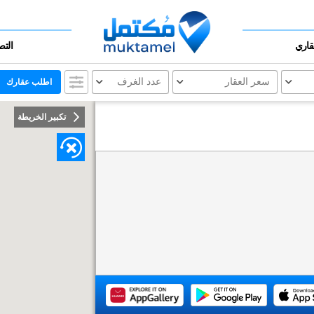
عقاري
التص
سعر العقار
عدد الغرف
اطلب عقارك
تكبير الخريطة