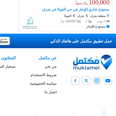
100,000
ريال
سنوياً
مستودع تجاري للإيجار في حي الغويلا في نجران
منطقة نجران
نجران
الغويلا
لا يوجد
3
100000
م
2
مستودع للإيجار
حمل تطبيق مكتمل على هاتفك الذكي
عن مكتمل
المعلنون
من نحن
تسجيل المع
شروط الاستخدام
سياسة الخصوصية
اتصل بنا