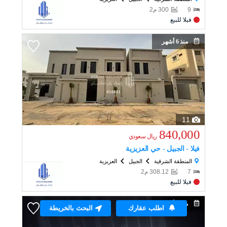
9
300
م
2
فيلا للبيع
منذ 6 أشهر
11
840,000
ريال
سعودي
فيلا - الجبيل - حي العزيزية
المنطقة الشرقية
الجبيل
العزيزية
7
308.12
م
2
فيلا للبيع
منذ 6 أشهر
اطلب عقارك
البحث بالخريطة