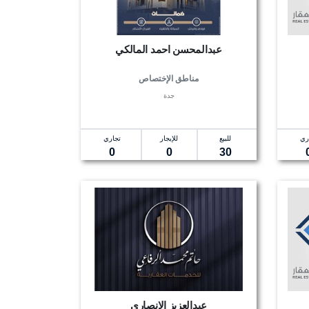
عبدالمحسن احمد المالكي
مناطق الإختصاص
جدة
ري
للبيع
للإيجار
تجاري
0
0
30
عبدالعزيز الانصارى