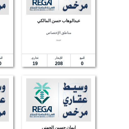
عبدالوهاب حسن المالكي
مناطق الإختصاص
جدة
للبيع
للإيجار
تجاري
للب
0
19
208
0
ايمان حسين الجهني